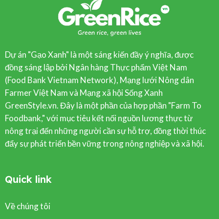
Dự án "Gạo Xanh" là một sáng kiến đầy ý nghĩa, được
đồng sáng lập bởi Ngân hàng Thực phẩm Việt Nam
(Food Bank Vietnam Network), Mạng lưới Nông dân
Farmer Việt Nam và Mạng xã hội Sống Xanh
GreenStyle.vn. Đây là một phần của hợp phần "Farm To
Foodbank," với mục tiêu kết nối nguồn lương thực từ
nông trại đến những người cần sự hỗ trợ, đồng thời thúc
đẩy sự phát triển bền vững trong nông nghiệp và xã hội.
Quick link
Về chúng tôi